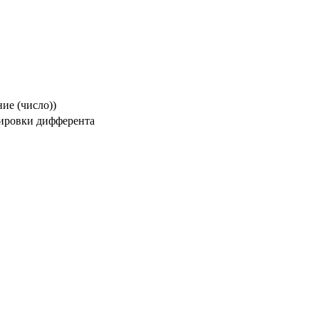
ие (число))
лировки дифферента