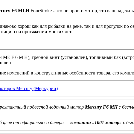
ercury F6 MLH
FourStroke - это не просто мотор, это ваш надеж
наково хорош как для рыбалки на реке, так и для прогулок по оз
атацию на протяжении многих лет.
ME F 6 M H), гребной винт (установлен), топливный бак (встро
талон.
ние изменений в конструктивные особенности товара, его компл
моторов Mercury (Меркурий)
ехтактный подвесной лодочный мотор
Mercury F6 MH
с беспл
й цене от официального дилера —
компании «1001 мотор»
с быс