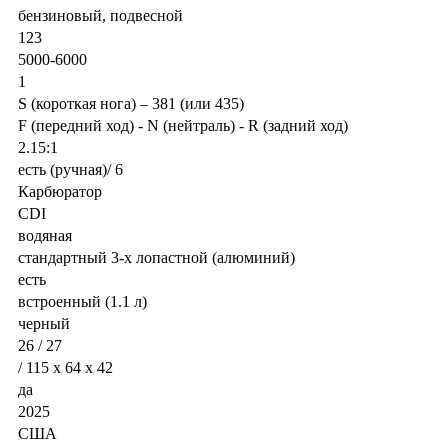
бензиновый, подвесной
123
5000-6000
1
S (короткая нога) – 381 (или 435)
F (передний ход) - N (нейтраль) - R (задний ход)
2.15:1
есть (ручная)/ 6
Карбюратор
CDI
водяная
стандартный 3-х лопастной (алюминий)
есть
встроенный (1.1 л)
черный
26 / 27
/ 115 x 64 x 42
да
2025
США