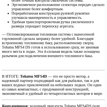
более точный контроль смазочной системы.
Эргономичное расположение селектора передач сделало
управление более комфортным.
Переработанная конструкция рулевой рукоятки
улучшила маневренность и управляемость.
Удобная транспортировочная ручка увеличенного
размера упрощает переноску агрегата.
— Оптимизированная топливная система с вынесенной
горловиной сделала заправку более удобной. Благодаря
встроенному топливному баку, расположенному сверху,
Tohatsu MFS4 DS готов к использованию сразу, не занимая
много места в лодке. Эта 4-сильная модель также оснащена
разъемом для подключения внешнего топливного бака.
В ИТОГЕ:
Tohatsu MFS4D
— это не просто мотор, а
надежный партнер подходящий как для рыбалки, так и для
ваших водных приключений на небольших лодках. Он один
из самых компактных, с продуманной конструкцией,
экономичный и удобный из четырехтактных моторов в мире.
Комплектация:
лодочный двигатель Tohatsu MFS4DS (или