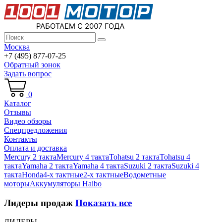
Москва
+7 (495) 877-07-25
Обратный зонок
Задать вопрос
0
Каталог
Отзывы
Видео обзоры
Спецпредложения
Контакты
Оплата и доставка
Mercury 2 такта
Mercury 4 такта
Tohatsu 2 такта
Tohatsu 4
такта
Yamaha 2 такта
Yamaha 4 такта
Suzuki 2 такта
Suzuki 4
такта
Honda
4-х тактные
2-х тактные
Водометные
моторы
Аккумуляторы Haibo
Лидеры продаж
Показать все
ЛИДЕРЫ