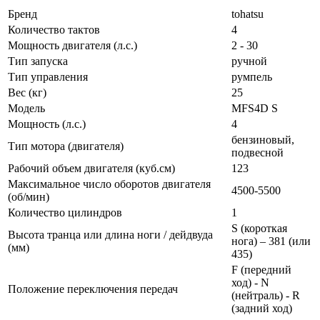
Бренд
tohatsu
Количество тактов
4
Мощность двигателя (л.с.)
2 - 30
Тип запуска
ручной
Тип управления
румпель
Вес (кг)
25
Модель
MFS4D S
Мощность (л.с.)
4
бензиновый,
Тип мотора (двигателя)
подвесной
Рабочий объем двигателя (куб.см)
123
Максимальное число оборотов двигателя
4500-5500
(об/мин)
Количество цилиндров
1
S (короткая
Высота транца или длина ноги / дейдвуда
нога) – 381 (или
(мм)
435)
F (передний
ход) - N
Положение переключения передач
(нейтраль) - R
(задний ход)