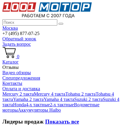
Москва
+7 (495) 877-07-25
Обратный зонок
Задать вопрос
0
Каталог
Отзывы
Видео обзоры
Спецпредложения
Контакты
Оплата и доставка
Mercury 2 такта
Mercury 4 такта
Tohatsu 2 такта
Tohatsu 4
такта
Yamaha 2 такта
Yamaha 4 такта
Suzuki 2 такта
Suzuki 4
такта
Honda
4-х тактные
2-х тактные
Водометные
моторы
Аккумуляторы Haibo
Лидеры продаж
Показать все