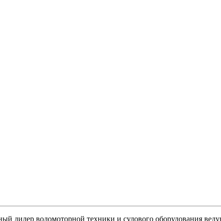
ный дилер водомоторной техники и судового оборудования вед