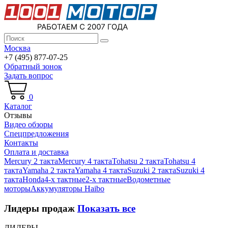
Москва
+7 (495) 877-07-25
Обратный зонок
Задать вопрос
0
Каталог
Отзывы
Видео обзоры
Спецпредложения
Контакты
Оплата и доставка
Mercury 2 такта
Mercury 4 такта
Tohatsu 2 такта
Tohatsu 4
такта
Yamaha 2 такта
Yamaha 4 такта
Suzuki 2 такта
Suzuki 4
такта
Honda
4-х тактные
2-х тактные
Водометные
моторы
Аккумуляторы Haibo
Лидеры продаж
Показать все
ЛИДЕРЫ