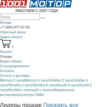
Москва
+7 (495) 877-07-25
Обратный зонок
Задать вопрос
0
Каталог
Отзывы
Видео обзоры
Спецпредложения
Контакты
Оплата и доставка
Mercury 2 такта
Mercury 4 такта
Tohatsu 2 такта
Tohatsu 4
такта
Yamaha 2 такта
Yamaha 4 такта
Suzuki 2 такта
Suzuki 4
такта
Honda
4-х тактные
2-х тактные
Водометные
моторы
Аккумуляторы Haibo
Лидеры продаж
Показать все