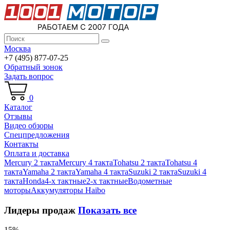
Москва
+7 (495) 877-07-25
Обратный зонок
Задать вопрос
0
Каталог
Отзывы
Видео обзоры
Спецпредложения
Контакты
Оплата и доставка
Mercury 2 такта
Mercury 4 такта
Tohatsu 2 такта
Tohatsu 4
такта
Yamaha 2 такта
Yamaha 4 такта
Suzuki 2 такта
Suzuki 4
такта
Honda
4-х тактные
2-х тактные
Водометные
моторы
Аккумуляторы Haibo
Лидеры продаж
Показать все
15%