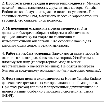
2. Простота конструкции и ремонтопригодность:
Меньше
деталей – выше надежность. Двухтактные моторы Yamaha
Enduro легко обслуживать даже в полевых условиях. Нет
сложных систем ГРМ, масляного насоса (в карбюраторных
версиях), что снижает риск поломок.
3. Мгновенный отклик и высокая мощность:
Эти
двигатели быстрее набирают обороты и обеспечивают
лучшую динамику на старте по сравнению с
четырехтактными аналогами. Это особенно важно для
глиссирующих лодок и резких маневров.
4. Работа в любых условиях:
Запускаются даже в мороз (в
отличие от некоторых 4-тактных моторов). Устойчивы к
плохому топливу (карбюраторные модели менее
чувствительны к качеству бензина). Не боятся перегрева
благодаря воздушному охлаждению (на некоторых моделях).
5. Доступная цена и экономичность:
Новые Yamaha Enduro
дешевле четырехтактных моторов аналогичной мощности.
При этом расход топлива у современных двухтактников не
намного выше, особенно у моделей с системой впрыска
(HDPI).