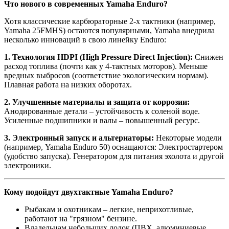
Что нового в современных Yamaha Enduro?
Хотя классические карбюраторные 2-х тактники (например,
Yamaha 25FMHS) остаются популярными, Yamaha внедрила
несколько инноваций в свою линейку Enduro:
1. Технология HDPI (High Pressure Direct Injection):
Снижен
расход топлива (почти как у 4-тактных моторов). Меньше
вредных выбросов (соответствие экологическим нормам).
Плавная работа на низких оборотах.
2. Улучшенные материалы и защита от коррозии:
Анодированные детали – устойчивость к соленой воде.
Усиленные подшипники и валы – повышенный ресурс.
3. Электронный запуск и альтернаторы:
Некоторые модели
(например, Yamaha Enduro 50) оснащаются: Электростартером
(удобство запуска). Генератором для питания эхолота и другой
электроники.
Кому подойдут двухтактные Yamaha Enduro?
Рыбакам и охотникам – легкие, неприхотливые,
работают на "грязном" бензине.
Владельцам небольших лодок (ПВХ, алюминиевые