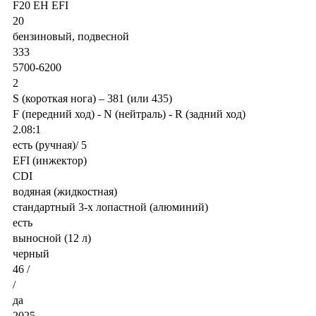
F20 EH EFI
20
бензиновый, подвесной
333
5700-6200
2
S (короткая нога) – 381 (или 435)
F (передний ход) - N (нейтраль) - R (задний ход)
2.08:1
есть (ручная)/ 5
EFI (инжектор)
CDI
водяная (жидкостная)
стандартный 3-х лопастной (алюминий)
есть
выносной (12 л)
черный
46 /
/
да
2025