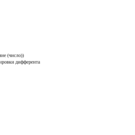
ие (число))
лировки дифферента