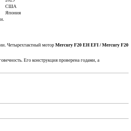
США
Япония
и.
ации. Четырехтактный мотор
Mercury
F20 EH EFI / Mercury F20
лговечность. Его конструкция проверена годами, а