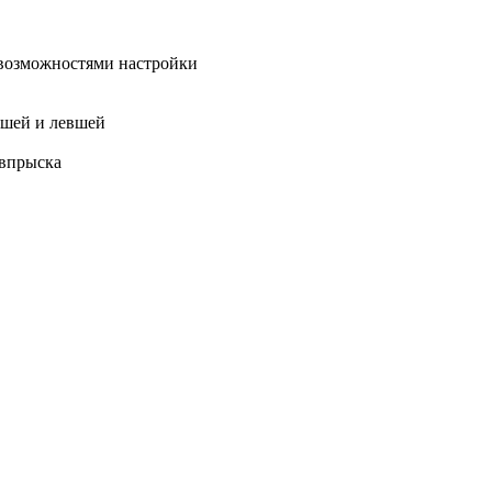
возможностями настройки
вшей и левшей
 впрыска